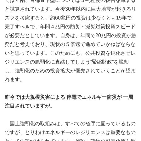
ては４割、首都直下型については３割程度の被害を減ずる
と試算されています。今後30年以内に巨大地震が起きるリ
スクを考慮すると、約60兆円の投資は少なくとも15年で
完了すべきで、年間４兆円の防災・減災対策投資スピード
が必要だとしています。自身は、年間で20兆円の投資が急
務だと考えており、現状の５倍速で進めていかねばならな
いと思っています。このためにも、公共投資を鈍化させレ
ジリエンスの脆弱化に直結してしまう“緊縮財政”を脱却
し、強靭化のための投資拡大が優先されていくことが望ま
れます。
昨今では大規模災害による 停電でエネルギー防災が 一層
注目されていますが。
国土強靭化の取組みは、すべての省庁に亘っているもの
ですが、とりわけエネルギーのレジリエンスは重要なもの