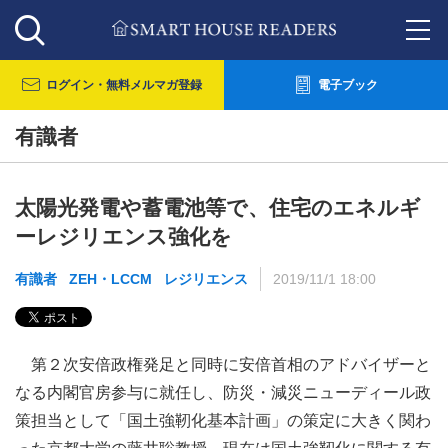
ログイン・
無料メルマガ登録
電子ブック
有識者
太陽光発電や蓄電池等で、住宅のエネルギ
ーレジリエンス強化を
有識者
ZEH・LCCM
レジリエンス
2019/11/1 18:00
第２次安倍政権発足と同時に安倍首相のアドバイザーと
なる内閣官房参与に就任し、防災・減災ニューディール政
策担当として「国土強靭化基本計画」の策定に大きく関わ