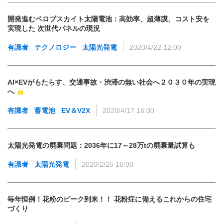
開発進むペロブスカイト太陽電池：高効率、超薄膜、コスト安を
実現した 次世代パネルの現況
有識者
テクノロジー
太陽光発電
2020/4/22 12:00
AI×EVがもたらす、交通事故・渋滞の無い社会へ２０３０年の実現
へ
有識者
蓄電池
EV＆V2X
2020/4/17 16:00
太陽光発電の廃棄問題：2036年に17～28万tの廃棄量試算も
有識者
太陽光発電
2020/2/25 16:00
毎年恒例！花粉のピーク到来！！ 花粉症に備えるこれからの住宅
づくり