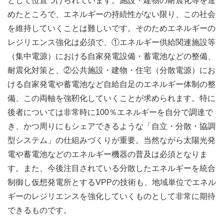
として位置づけられています。施設・建物の耐震化等を進
めたところで、エネルギーの持続性がない限り、この社会
を維持していくことは難しいです。そのためエネルギーの
レジリエンス強化は必須で、①エネルギー供給関連施設等
（集中電源）における自家発電設備・蓄電池などの整備、
耐震化対策と、②公共施設・建物・住宅（分散電源）にお
ける自家発電や蓄電池など自給自足のエネルギー体制の整
備、この両軸を強靭化していくことが求められます。特に
後者については非常時に100％エネルギーを自分で調達で
き、かつ周りにもシェアできるような「自立・分散・協調
型システム」の仕組みづくりが重要。当然ながら太陽光発
電や蓄電池などのエネルギー機器の普及は必須となりま
す。また、今後注目されている分散したエネルギーを統合
制御し仮想発電所とするVPPの技術も、地域単位でエネル
ギーのレジリエンスを強化していくものとして非常に期待
できるものです。