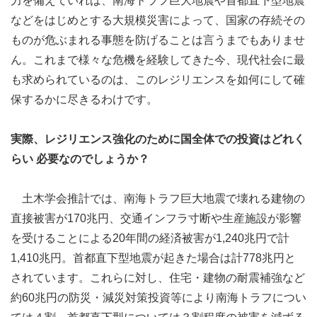
力を備えていれば、南海トラフ巨大地震や首都直下型地震
などをはじめとする大規模災害によって、国家の存続その
ものが危ぶまれる事態を防げることは言うまでもありませ
ん。これまで様々な危機を経験してきた今、現代社会に最
も求められているのは、このレジリエンスを如何にして確
保するかに尽きるわけです。
実際、レジリエンス強化のために国全体での投資はどれく
らい 必要なのでしょうか？
土木学会推計では、南海トラフ巨大地震で壊れる建物の
直接被害が170兆円、交通インフラ寸断や生産施設が影響
を受けることによる20年間の経済被害が1,240兆円で計
1,410兆円。首都直下型地震が起きた場合は計778兆円と
されています。これらに対し、住宅・建物の耐震補強など
約60兆円の防災・減災対策投資等により南海トラフについ