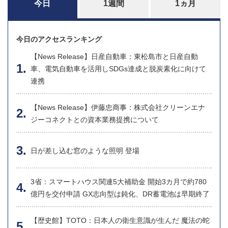
今日
1週間
1ヵ月
今日のアクセスランキング
【News Release】日産自動車：東松島市と日産自動
車、電気自動車を活用しSDGs達成と脱炭素化に向けて
連携
【News Release】伊藤忠商事：株式会社クリーンエナ
ジーコネクトとの資本業務提携について
日が差し込む窓のような照明 登場
3省：スマートハウス関連5大補助金 開始3カ月で約780
億円を交付申請 GX志向型は鈍化、DR蓄電池は早期終了
【歴史館】TOTO：日本人の衛生意識が生んだ 魔法の蛇