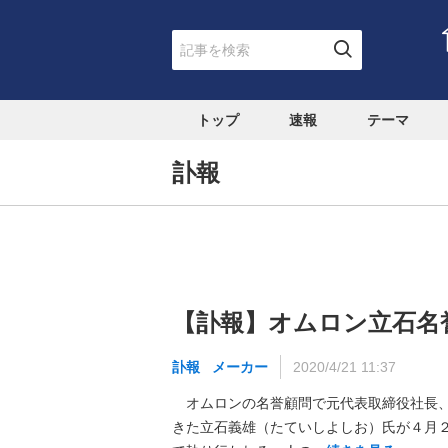
トップ
速報
テーマ
訃報
【訃報】オムロン立石名
訃報
メーカー
2020/4/21 11:37
オムロンの名誉顧問で元代表取締役社長、
きた立石義雄（たていしよしお）氏が４月