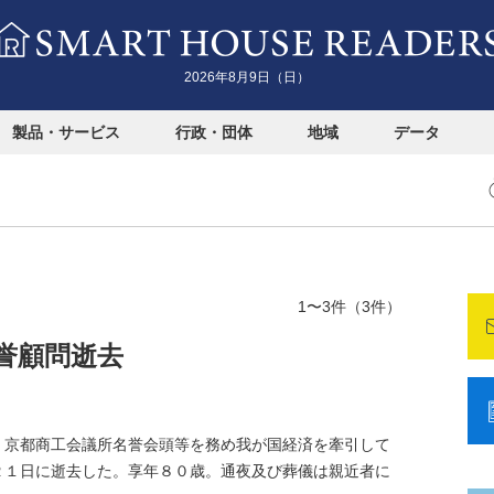
2026年8月9日（日）
製品・サービス
行政・団体
地域
データ
1〜3件（3件）
誉顧問逝去
京都商工会議所名誉会頭等を務め我が国経済を牽引して
２１日に逝去した。享年８０歳。通夜及び葬儀は親近者に