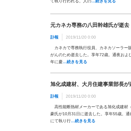
て執り行われる。人の
…続きを見る
元カネカ専務の八田幹雄氏が逝去
訃報
2019/11/20 0:00
カネカで専務執行役員、カネカソーラー販売
がんのため逝去した。享年72歳。通夜およ
年に慶
…続きを見る
旭化成建材、大月住建事業部長が
訃報
2019/11/20 0:00
高性能断熱材メーカーである旭化成建材（
豪氏が10月31日に逝去した。享年55歳。
にて執り行
…続きを見る