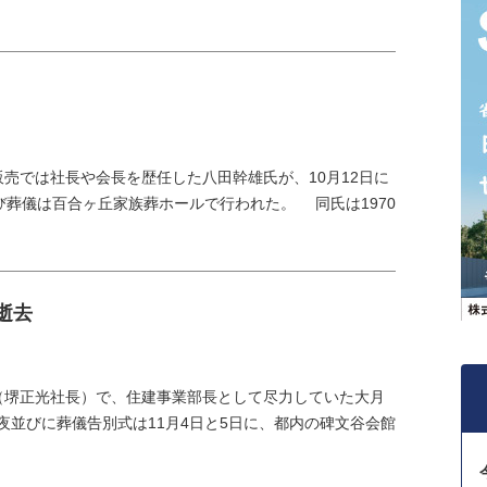
では社長や会長を歴任した八田幹雄氏が、10月12日に
び葬儀は百合ヶ丘家族葬ホールで行われた。 同氏は1970
逝去
堺正光社長）で、住建事業部長として尽力していた大月
通夜並びに葬儀告別式は11月4日と5日に、都内の碑文谷会館