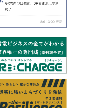
GX志向型は鈍化、DR蓄電池は早期
終了
8/6 13:00 更新