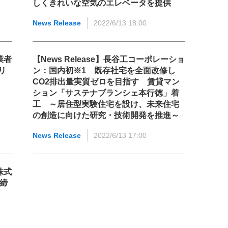
しくきれいな空気のエレベータを提供
News Release
2022/6/13 18:00
業者
【News Release】長谷工コーポレーショ
リ
ン：国内初※1 既存社宅を全面改修し
CO2排出量実質ゼロを目指す 賃貸マン
ション「サステナブランシェ本行徳」着
工 ～居住型実験住宅を設け、未来住宅
の創造に向けた研究・技術開発を推進～
News Release
2022/6/13 17:00
株式
を締