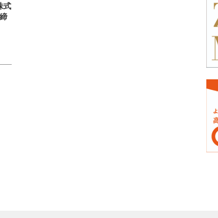
株式
を締