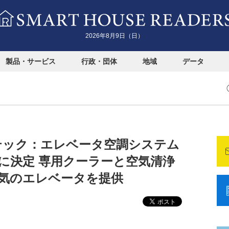
2026年8月9日（日）
製品・サービス
行政・団体
地域
データ
】フジテック：エレベータ空調システム
に決定 専用クーラーと空気清浄
気のエレベータを提供