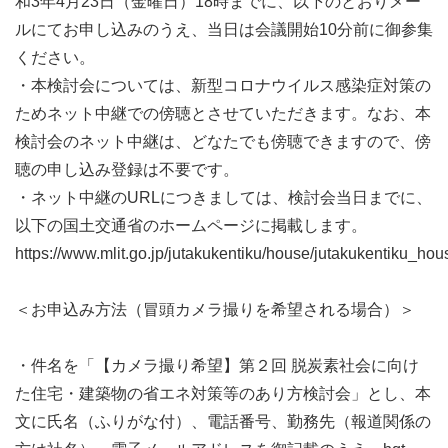
和3年4月23日（金曜日）18時までに、以下のとおりメー
ルにてお申し込みのうえ、当日は会議開始10分前に御参集
ください。
・本検討会については、新型コロナウイルス感染症対策の
ためネット中継での傍聴とさせていただきます。なお、本
検討会のネット中継は、どなたでも傍聴できますので、傍
聴の申し込み登録は不要です。
・ネット中継のURLにつきましては、検討会当日までに、
以下の国土交通省のホームページに掲載します。
https://www.mlit.go.jp/jutakukentiku/house/jutakukentiku_h
＜お申込み方法（冒頭カメラ撮りを希望される場合）＞
・件名を「【カメラ撮り希望】第２回 脱炭素社会に向け
た住宅・建築物の省エネ対策等のあり方検討会」とし、本
文に氏名（ふりがな付）、電話番号、勤務先（報道関係の