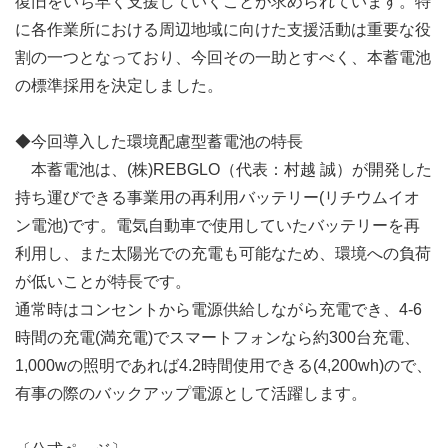
復旧をいち早く支援していくことが求められています。特
に各作業所における周辺地域に向けた支援活動は重要な役
割の一つとなっており、今回その一助とすべく、本蓄電池
の標準採用を決定しました。
◆今回導入した環境配慮型蓄電池の特長
本蓄電池は、(株)REBGLO（代表：村越 誠）が開発した
持ち運びできる事業用の再利用バッテリー(リチウムイオ
ン電池)です。電気自動車で使用していたバッテリーを再
利用し、また太陽光での充電も可能なため、環境への負荷
が低いことが特長です。
通常時はコンセントから電源供給しながら充電でき、4-6
時間の充電(満充電)でスマートフォンなら約300台充電、
1,000wの照明であれば4.2時間使用できる(4,200wh)ので、
有事の際のバックアップ電源として活躍します。