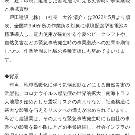
表 題：環境に配慮した蓄電池で叶える災害時の事業継続
と地域貢献
戸田建設（株）（社長：大谷 清介）は2022年5月より順
次、全国約350か所の作業所を対象に環境配慮型蓄電池を
標準導入し、電力使用が逼迫する今夏のピークシフトや、
自然災害などの緊急事態発生時の事業継続への効果を期待
しつつ、作業所周辺地域の各種支援にも努めてまいりま
す。
◆背景
昨今、地球温暖化に伴う気候変動などによる自然災害の
常態化、コロナウイルス感染症の世界的拡大、南海トラフ
大地震を始めとした震災リスクの高まりなど、社会構造に
甚大な影響を与えるリスクへの備えが求められています。
私ども建設業は、そのような緊急事態発生時にも自社の事
業への影響を最小限にとどめ事業継続し、社会インフラの