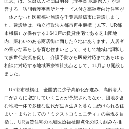
匡志）は、医療法人社団白羽会（理事長 永島徳人）が運
営する、訪問看護事業所とサービス付き高齢者向け住宅が
一体となった医療福祉施設を千葉県船橋市に建設しまし
た。建設地は、独立行政法人都市再生機構（以下、UR都
市機構）が保有する1,641戸の賃貸住宅である芝山団地
内、賑わいのある商店街に面した立地にあります。入居者
の豊かな暮らしを育む住まいとして、そして地域に調和し
て多世代交流を促し、介護予防から医療対応まであらゆる
相談に対応する地域医療福祉拠点として、11月より開設し
ました。
UR都市機構は、全国的に少子高齢化が進み、高齢者人
口がさらに増加していくことが予想されるなか、団地を含
む地域一体で多様な世代が生き生きと暮らし続けられる住
まい・まちとしての「ミクストコミュニティ」の実現を目
指し、UR賃貸住宅の地域医療福祉拠点化の取り組みを推