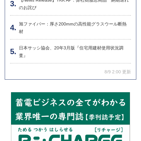
【News Release】YKK AP：弊社樹脂窓商品 納期遅れ
のお詫び
旭ファイバー：厚さ200mmの高性能グラスウール断熱
材
日本サッシ協会、20年3月版『住宅用建材使用状況調
査』
8/9 2:00 更新