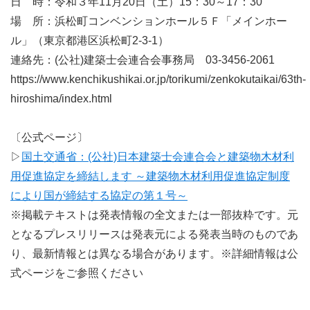
日 時：令和３年11月20日（土）15：30～17：30
場 所：浜松町コンベンションホール５Ｆ「メインホー
ル」（東京都港区浜松町2-3-1）
連絡先：(公社)建築士会連合会事務局 03-3456-2061
https://www.kenchikushikai.or.jp/torikumi/zenkokutaikai/63th-
hiroshima/index.html
〔公式ページ〕
▷
国土交通省：(公社)日本建築士会連合会と建築物木材利
用促進協定を締結します ～建築物木材利用促進協定制度
により国が締結する協定の第１号～
※掲載テキストは発表情報の全文または一部抜粋です。元
となるプレスリリースは発表元による発表当時のものであ
り、最新情報とは異なる場合があります。※詳細情報は公
式ページをご参照ください