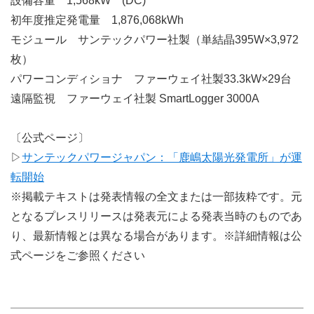
設備容量 1,568kW (DC)
初年度推定発電量 1,876,068kWh
モジュール サンテックパワー社製（単結晶395W×3,972
枚）
パワーコンディショナ ファーウェイ社製33.3kW×29台
遠隔監視 ファーウェイ社製 SmartLogger 3000A
〔公式ページ〕
▷
サンテックパワージャパン：「鹿嶋太陽光発電所」が運
転開始
※掲載テキストは発表情報の全文または一部抜粋です。元
となるプレスリリースは発表元による発表当時のものであ
り、最新情報とは異なる場合があります。※詳細情報は公
式ページをご参照ください