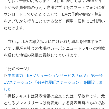
なお，一般のお客さまのご利用に際しては，WEBサイ
トから会員登録のうえ，専用アプリをスマートフォンにダ
ウンロードしていただくことで，EVの予約や解錠・施錠
をアプリから行うことできるなど，簡単・便利にご利用い
ただけます。
当社は，EVの導入拡大に向けた取り組みを推進するこ
とで，脱炭素社会の実現やカーボンニュートラルへの挑戦
を通じた地域の発展に貢献してまいります。
〔公式ページ〕
▷
中国電力：EVソリューションサービス「eeV」 第一号
EVステーション 「eeV竹屋町ステーション」を開設しま
した
※掲載テキストは発表情報の全文または一部抜粋です。元
となるプレスリリースは発表元による発表当時のものであ