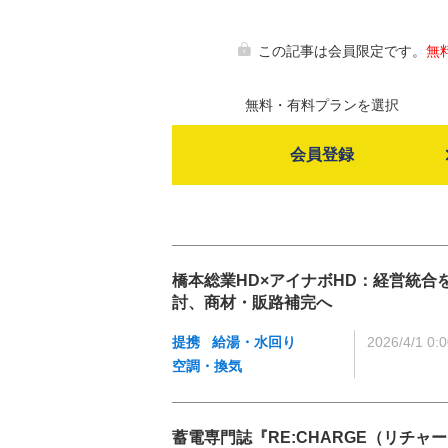
この記事は会員限定です。
無
無料・有料プランを選択
会員登録
橋本総業HD×アイナボHD：経営統合
討、商材・販路補完へ
提携
給湯・水回り
2026/4/1 0:
空調・換気
蓄電専門誌『RE:CHARGE（リチャー