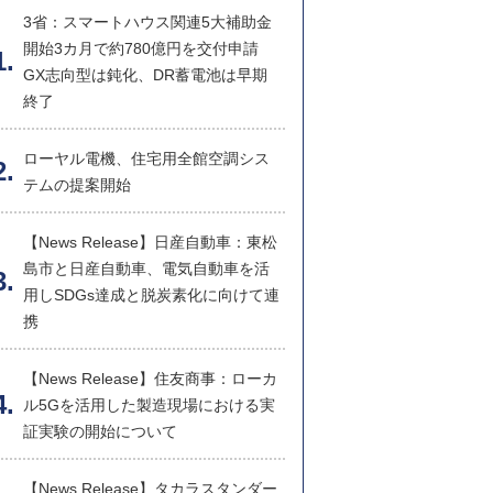
3省：スマートハウス関連5大補助金
開始3カ月で約780億円を交付申請
GX志向型は鈍化、DR蓄電池は早期
終了
ローヤル電機、住宅用全館空調シス
テムの提案開始
【News Release】日産自動車：東松
島市と日産自動車、電気自動車を活
用しSDGs達成と脱炭素化に向けて連
携
【News Release】住友商事：ローカ
ル5Gを活用した製造現場における実
証実験の開始について
【News Release】タカラスタンダー