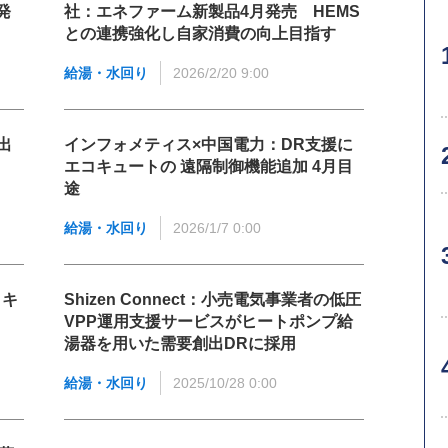
発
社：エネファーム新製品4月発売 HEMS
との連携強化し自家消費の向上目指す
給湯・水回り
2026/2/20 9:00
出
インフォメティス×中国電力：DR支援に
エコキュートの 遠隔制御機能追加 4月目
途
給湯・水回り
2026/1/7 0:00
コキ
Shizen Connect：小売電気事業者の低圧
VPP運用支援サービスがヒートポンプ給
湯器を用いた需要創出DRに採用
給湯・水回り
2025/10/28 0:00