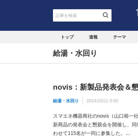
トップ
速報
テーマ
給湯・水回り
novis：新製品発表会＆
給湯・水回り
2024/10/11 0:00
スマエネ機器商社のnovis（山口裕
新商品の発表会と懇親会を開催し、同社
わせて115名が一同に参集した。…