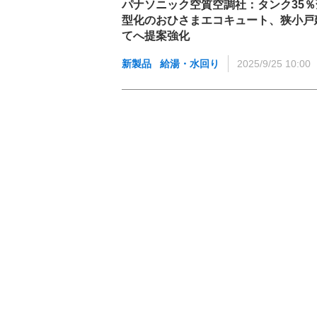
パナソニック空質空調社：タンク35％
型化のおひさまエコキュート、狭小戸
てへ提案強化
新製品
給湯・水回り
2025/9/25 10:00