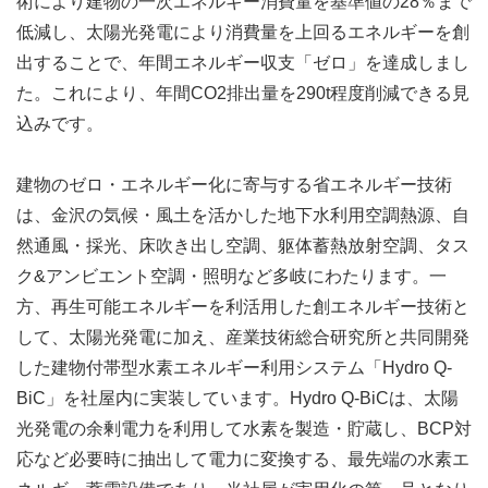
術により建物の一次エネルギー消費量を基準値の28％まで
低減し、太陽光発電により消費量を上回るエネルギーを創
出することで、年間エネルギー収支「ゼロ」を達成しまし
た。これにより、年間CO2排出量を290t程度削減できる見
込みです。
建物のゼロ・エネルギー化に寄与する省エネルギー技術
は、金沢の気候・風土を活かした地下水利用空調熱源、自
然通風・採光、床吹き出し空調、躯体蓄熱放射空調、タス
ク&アンビエント空調・照明など多岐にわたります。一
方、再生可能エネルギーを利活用した創エネルギー技術と
して、太陽光発電に加え、産業技術総合研究所と共同開発
した建物付帯型水素エネルギー利用システム「Hydro Q-
BiC」を社屋内に実装しています。Hydro Q-BiCは、太陽
光発電の余剰電力を利用して水素を製造・貯蔵し、BCP対
応など必要時に抽出して電力に変換する、最先端の水素エ