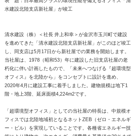
表 題：日本最高クラスの環境性能を備えるオフィス「清
水建設北陸支店新社屋」が竣工
清水建設（株）＜社長 井上和幸＞が金沢市玉川町で建設
を進めてきた「清水建設北陸支店新社屋」がこのほど竣工
し、同支店は5月17日から新社屋での業務を開始します。
当社屋は、1978（昭和53）年に建設した旧支店社屋の老
朽化に伴い計画したもので、「未来へつなげる『超環境型
オフィス』を北陸から」をコンセプトに設計を進め、
2020年4月に建設工事に着手しました。建物規模は地下1
階・地上3階、延床面積4,224m2です。
「超環境型オフィス」としての当社屋の特長は、中規模オ
フィスでは北陸地域初となるネットZEB（ゼロ・エネルギ
ー・ビル）を実現していることです。各種省エネルギー技