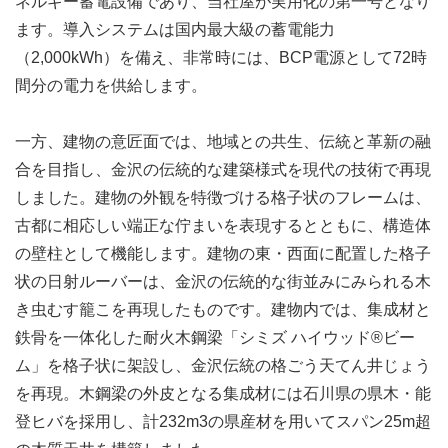
ネルギー蓄電設備であり、当社屋が実用化の第一号となり
ます。導入システムは国内最大級の蓄電能力
（2,000kWh）を備え、非常時には、BCP電源として72時
間分の電力を供給します。
一方、建物の意匠面では、地域との共生、伝統と革新の融
合を目指し、金沢の伝統的な建築様式を現代の技術で再現
しました。建物の外観を特徴づける格子状のフレームは、
古都に相応しい端正な佇まいを表現するとともに、構造体
の壁柱として機能します。建物の東・西面に配置した格子
状の日射ルーバーは、金沢の伝統的な街並みにみられる木
き虫むす籠こを再現したものです。建物内では、集成材と
鉄骨を一体化した耐火木鋼梁「シミズ ハイウッド®ビー
ム」を格子状に架設し、金沢伝統の格ごう天てん井じょう
を再現。木鋼梁の外皮となる集成材には石川県の県木・能
登ヒバを採用し、計232m3の県産材を用いてスパン25m超