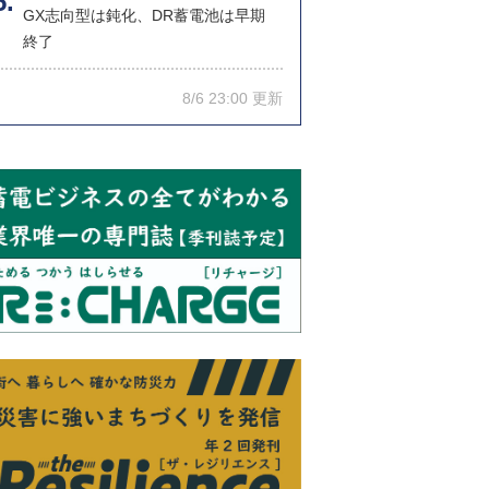
GX志向型は鈍化、DR蓄電池は早期
終了
8/6 23:00 更新