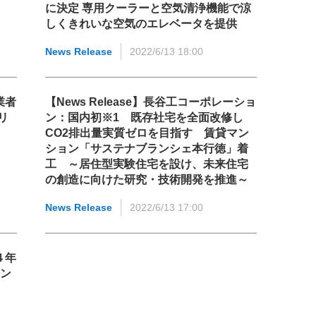
に決定 専用クーラーと空気清浄機能で涼
しくきれいな空気のエレベータを提供
News Release
2022/6/13 18:00
業者
【News Release】長谷工コーポレーショ
リ
ン：国内初※1 既存社宅を全面改修し
CO2排出量実質ゼロを目指す 賃貸マン
ション「サステナブランシェ本行徳」着
工 ～居住型実験住宅を設け、未来住宅
の創造に向けた研究・技術開発を推進～
News Release
2022/6/13 17:00
４年
ョン