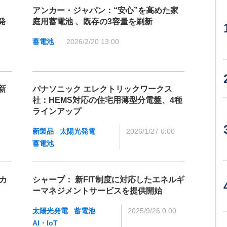
アンカー・ジャパン：“安心”を高めた家
発
庭用蓄電池 、既存の3容量を刷新
蓄電池
2026/2/20 13:00
新
パナソニック エレクトリックワークス
社：HEMS対応の住宅用薄型分電盤、4種
ラインアップ
新製品
太陽光発電
2026/1/27 0:00
蓄電池
カ
シャープ： 新FIT制度に対応したエネルギ
ーマネジメントサービスを提供開始
太陽光発電
蓄電池
2025/9/26 0:00
AI・IoT