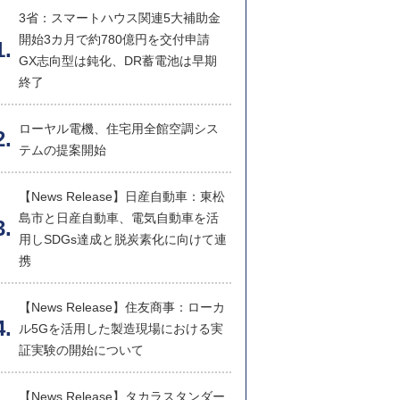
3省：スマートハウス関連5大補助金
開始3カ月で約780億円を交付申請
GX志向型は鈍化、DR蓄電池は早期
終了
ローヤル電機、住宅用全館空調シス
テムの提案開始
【News Release】日産自動車：東松
島市と日産自動車、電気自動車を活
用しSDGs達成と脱炭素化に向けて連
携
【News Release】住友商事：ローカ
ル5Gを活用した製造現場における実
証実験の開始について
【News Release】タカラスタンダー