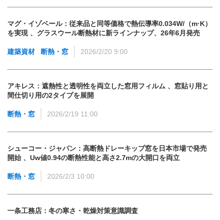
マグ・イゾベール：従来品と同等価格で熱伝導率0.034W/（m·K）
を実現 、グラスウール断熱材に新ラインナップ、26年6月発売
建築資材
断熱・窓
2026/2/20 9:00
アキレス：遮熱性と透明性を両立した窓用フィルム 、窓貼り用と
間仕切り用の2タイプを展開
断熱・窓
2026/2/19 11:00
シューコー・ジャパン：高断熱ドレーキップ窓を日本市場で発売
開始 、Uw値0.94の断熱性能と高さ2.7mの大開口を両立
断熱・窓
2026/2/3 10:00
一条工務店：冬の寒さ・乾燥対策意識調査