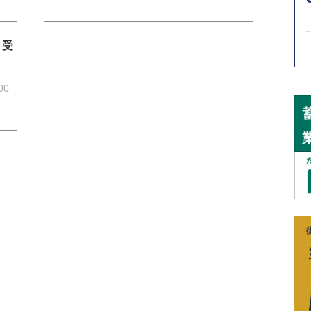
、受
00