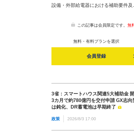
設備・外部給電器における補助要件及
この記事は会員限定です。
無
無料・有料プランを選択
会員登録
3省：スマートハウス関連5大補助金 
3カ月で約780億円を交付申請 GX志向
は鈍化、DR蓄電池は早期終了
政策
2026/8/3 17:00