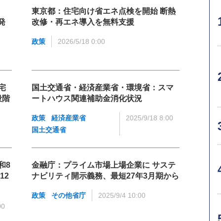
東京都：住宅向け省エネ点検を開始 断熱
発
改修・再エネ導入を無料支援
政策
2026/5/18 0:00
宅
国土交通省・経済産業省・環境省：スマ
段階
ートハウス関連補助金消化状況
政策
経済産業省
2025/9/18 8:00
国土交通省
和8
金融庁：プライム市場上場企業に サステ
12
ナビリティ開示義務、最短27年3月期から
政策
その他省庁
2025/9/4 10:00
00