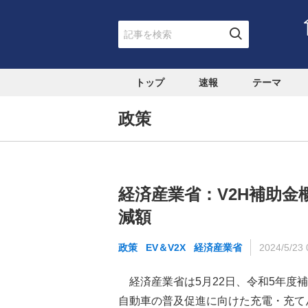
トップ
速報
テーマ
政策
経済産業省：V2H補助金
減額
政策
EV＆V2X
経済産業省
2024/5/23 
経済産業省は5月22日、令和5年度
自動車の普及促進に向けた充電・充て