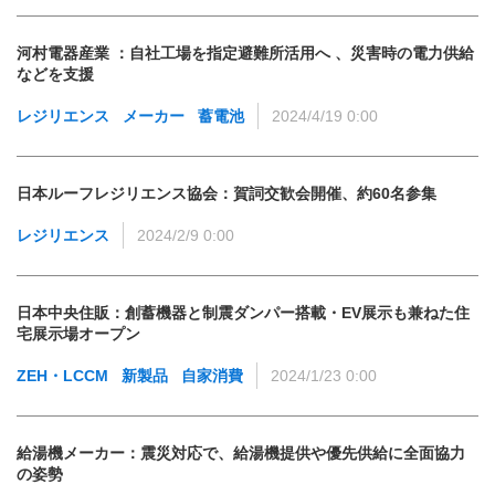
河村電器産業 ：自社工場を指定避難所活用へ 、災害時の電力供給
などを支援
レジリエンス
メーカー
蓄電池
2024/4/19 0:00
日本ルーフレジリエンス協会：賀詞交歓会開催、約60名参集
レジリエンス
2024/2/9 0:00
日本中央住販：創蓄機器と制震ダンパー搭載・EV展示も兼ねた住
宅展示場オープン
ZEH・LCCM
新製品
自家消費
2024/1/23 0:00
給湯機メーカー：震災対応で、給湯機提供や優先供給に全面協力
の姿勢