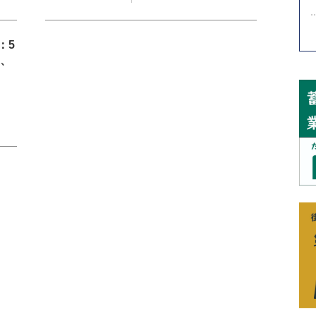
：5
 、