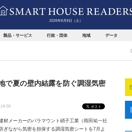
2026年8月8日（土）
製品・サービス
行政・団体
地域
データ
地で夏の壁内結露を防ぐ調湿気密
 18:00
建材メーカーのパラマウント硝子工業（雨田祐一社
防ぎながら気密を担保する調湿気密シートを7月よ