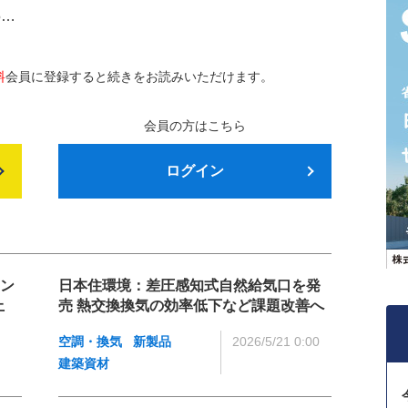
5…
料
会員に登録すると続きをお読みいただけます。
会員の方はこちら
ログイン
ョン
日本住環境：差圧感知式自然給気口を発
向上
売 熱交換換気の効率低下など課題改善へ
空調・換気
新製品
2026/5/21 0:00
建築資材