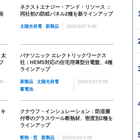
ネクストエナジー・アンド・リソース ：
発
同社初の防眩パネル2種を新ラインアップ
太陽光発電
新製品
2026/3/27 0:00
：太
パナソニック エレクトリックワークス
フ
社：HEMS対応の住宅用薄型分電盤、4種
ラインアップ
00
新製品
太陽光発電
2026/1/27 0:00
蓄電池
コキ
クナウフ・インシュレーション：防湿層
付帯のグラスウール断熱材、密度別2種を
ラインアップ
断熱・窓
新製品
2025/12/2 0:00