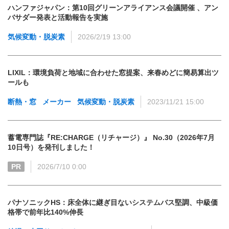
ハンファジャパン：第10回グリーンアライアンス会議開催 、アン
バサダー発表と活動報告を実施
気候変動・脱炭素
2026/2/19 13:00
LIXIL：環境負荷と地域に合わせた窓提案、来春めどに簡易算出ツ
ールも
断熱・窓
メーカー
気候変動・脱炭素
2023/11/21 15:00
蓄電専門誌『RE:CHARGE（リチャージ）』 No.30（2026年7月
10日号）を発刊しました！
PR
2026/7/10 0:00
パナソニックHS：床全体に継ぎ目ないシステムバス堅調、中級価
格帯で前年比140%伸長