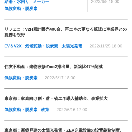
給湯・水回り
メーカー
2023/6/8 18:00
気候変動・脱炭素
リフェコ：V2H累計販売400台、再エネの更なる拡販に車業界との
提携を視野
EV＆V2X
気候変動・脱炭素
太陽光発電
2022/11/25 18:00
住友不動産：建物改修のco2排出量、新築比47%削減
気候変動・脱炭素
2022/6/17 18:00
東京都：家庭向け創・蓄・省エネ導入補助金、事業拡大
気候変動・脱炭素
政策
2022/6/16 17:00
東京都：新築戸建の太陽光発電・ZEV充電設備の設置義務制度、