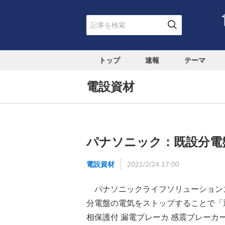
トップ
速報
テーマ
電設資材
パナソニック：既設分電
電設資材
2021/2/24 17:00
パナソニックライフソリューションズ
分電盤の電気をストップすることで「
相保護付 漏電ブレーカ 感震ブレーカ