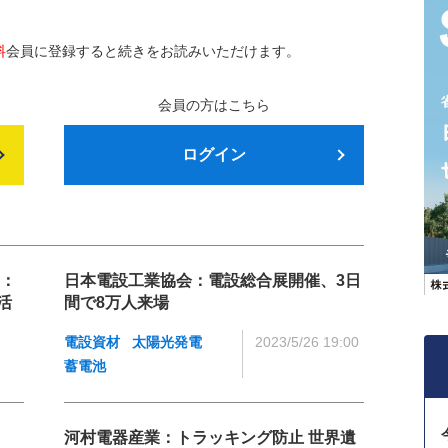
料
会員に登録すると続きをお読みいただけます。
会員の方はこちら
ログイン
ス：
日本電設工業協会：電設総合展開催、3日
活
間で8万人来場
電設資材
太陽光発電
2023/5/26 19:00
蓄電池
河村電器産業：トラッキング防止 世界遺