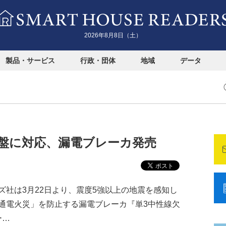
2026年8月8日（土）
製品・サービス
行政・団体
地域
データ
盤に対応、漏電ブレーカ発売
社は3月22日より、震度5強以上の地震を感知し
通電火災」を防止する漏電ブレーカ『単3中性線欠
ー…