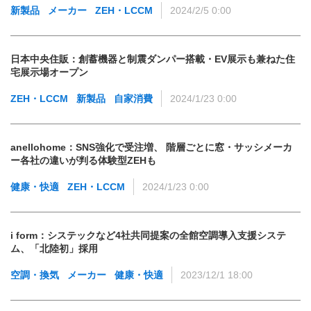
新製品
メーカー
ZEH・LCCM
2024/2/5 0:00
日本中央住販：創蓄機器と制震ダンパー搭載・EV展示も兼ねた住
宅展示場オープン
ZEH・LCCM
新製品
自家消費
2024/1/23 0:00
anellohome：SNS強化で受注増、 階層ごとに窓・サッシメーカ
ー各社の違いが判る体験型ZEHも
健康・快適
ZEH・LCCM
2024/1/23 0:00
i form：システックなど4社共同提案の全館空調導入支援システ
ム、「北陸初」採用
空調・換気
メーカー
健康・快適
2023/12/1 18:00