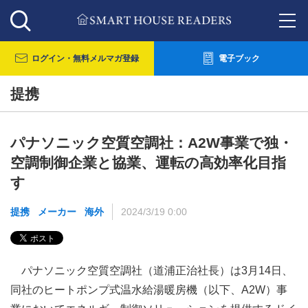
ログイン・
無料メルマガ登録
電子ブック
提携
パナソニック空質空調社：A2W事業で独・
空調制御企業と協業、運転の高効率化目指
す
提携
メーカー
海外
2024/3/19 0:00
パナソニック空質空調社（道浦正治社長）は3月14日、
同社のヒートポンプ式温水給湯暖房機（以下、A2W）事