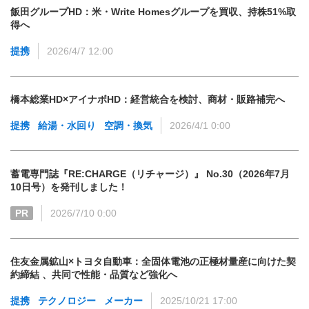
飯田グループHD：米・Write Homesグループを買収、持株51%取
得へ
提携
2026/4/7 12:00
橋本総業HD×アイナボHD：経営統合を検討、商材・販路補完へ
提携
給湯・水回り
空調・換気
2026/4/1 0:00
蓄電専門誌『RE:CHARGE（リチャージ）』 No.30（2026年7月
10日号）を発刊しました！
PR
2026/7/10 0:00
住友金属鉱山×トヨタ自動車：全固体電池の正極材量産に向けた契
約締結 、共同で性能・品質など強化へ
提携
テクノロジー
メーカー
2025/10/21 17:00