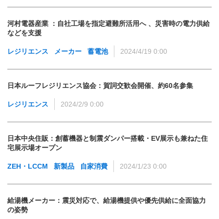
河村電器産業 ：自社工場を指定避難所活用へ 、災害時の電力供給
などを支援
レジリエンス
メーカー
蓄電池
2024/4/19 0:00
日本ルーフレジリエンス協会：賀詞交歓会開催、約60名参集
レジリエンス
2024/2/9 0:00
日本中央住販：創蓄機器と制震ダンパー搭載・EV展示も兼ねた住
宅展示場オープン
ZEH・LCCM
新製品
自家消費
2024/1/23 0:00
給湯機メーカー：震災対応で、給湯機提供や優先供給に全面協力
の姿勢