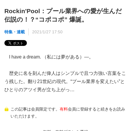
Rockin'Pool：プール業界への愛が生んだ
伝説の！？“コポコポ” 爆誕。
特集・連載
2021/1/27 17:50
I have a dream. （私には夢がある）―。
歴史に名を刻んだ偉人はシンプルで且つ力強い言葉をこ
う残した。翻り21世紀の現代。“プール業界を変えたい”と
ひとりのアツイ男が立ち上がっ…
この記事は会員限定です。
有料
会員に登録すると続きをお読み
いただけます。