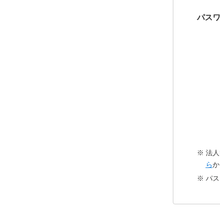
パス
法人
ら
か
パス