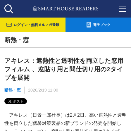
ログイン・
無料メルマガ登録
電子ブック
断熱・窓
アキレス：遮熱性と透明性を両立した窓用
フィルム 、窓貼り用と間仕切り用の2タイ
プを展開
断熱・窓
2026/2/19 11:00
アキレス（日景一郎社長）は2月2日、高い遮熱性と透明
性を両立した猛暑対策製品の新ブランドの発売を開始し