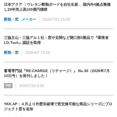
日本アクア ：ウレタン断熱ボードを自社生産 、国内外4拠点整備
し29年売上高100億円標榜
断熱・窓
メーカー
2026/7/23 15:00
三協立山・三協アルミ社：窓や玄関など開口部3製品で『環境省
LD-Tech』認証を取得
断熱・窓
2026/4/7 15:00
蓄電専門誌『RE:CHARGE（リチャージ）』 No.30（2026年7月
10日号）を発刊しました！
PR
2026/7/10 0:00
YKK AP：４月より外壁非破壊で窓交換可能な商品シリーズにプロ
ジェクト窓を追加