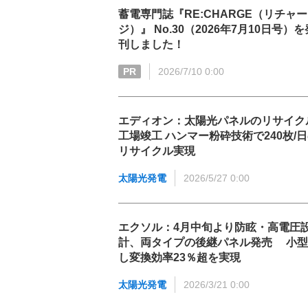
蓄電専門誌『RE:CHARGE（リチャー
ジ）』 No.30（2026年7月10日号）を
刊しました！
PR
2026/7/10 0:00
エディオン：太陽光パネルのリサイク
工場竣工 ハンマー粉砕技術で240枚/
リサイクル実現
太陽光発電
2026/5/27 0:00
エクソル：4月中旬より防眩・高電圧
計、両タイプの後継パネル発売 小型
し変換効率23％超を実現
太陽光発電
2026/3/21 0:00