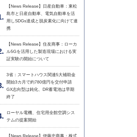
【News Release】日産自動車：東松
島市と日産自動車、電気自動車を活
用しSDGs達成と脱炭素化に向けて連
携
【News Release】住友商事：ローカ
ル5Gを活用した製造現場における実
証実験の開始について
3省：スマートハウス関連5大補助金
開始3カ月で約780億円を交付申請
GX志向型は鈍化、DR蓄電池は早期
終了
ローヤル電機、住宅用全館空調シス
テムの提案開始
【News Release】伊藤忠商事：株式