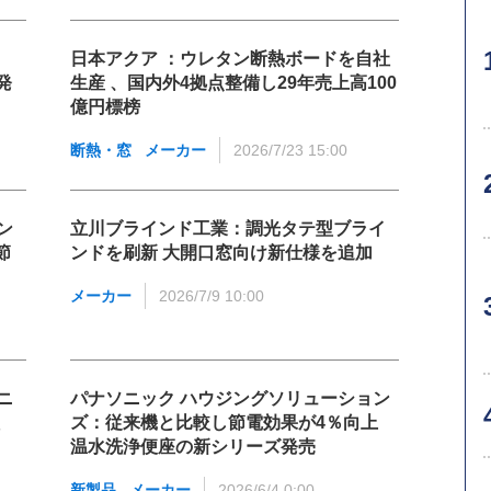
日本アクア ：ウレタン断熱ボードを自社
発
生産 、国内外4拠点整備し29年売上高100
億円標榜
断熱・窓
メーカー
2026/7/23 15:00
ン
立川ブラインド工業：調光タテ型ブライ
節
ンドを刷新 大開口窓向け新仕様を追加
メーカー
2026/7/9 10:00
ニ
パナソニック ハウジングソリューション
ズ：従来機と比較し節電効果が4％向上
温水洗浄便座の新シリーズ発売
新製品
メーカー
2026/6/4 0:00