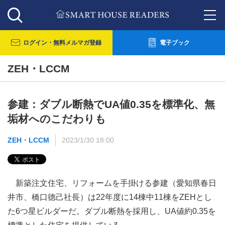
ログイン・
無料メルマガ登録
電子ブック
ZEH・LCCM
参建：ダブル断熱でUA値0.35を標準化、無
垢材へのこだわりも
ZEH・LCCM
2023/1/30 18:00
新築注文住宅、リフォームを手掛ける参建（愛知県春日
井市、橋口德己社長）は22年度に14棟中11棟をZEHとし
た6つ星ビルダーだ。ダブル断熱を採用し、UA値約0.35を