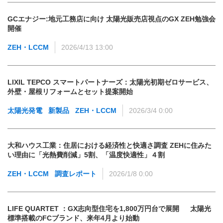
GCエナジー:地元工務店に向け 太陽光販売店視点のGX ZEH勉強会
開催
ZEH・LCCM
2026/4/13 13:00
LIXIL TEPCO スマートパートナーズ：太陽光初期ゼロサービス、
外壁・屋根リフォームとセット提案開始
太陽光発電
新製品
ZEH・LCCM
2026/3/4 0:00
大和ハウス工業：住居における経済性と快適さ調査 ZEHに住みた
い理由に「光熱費削減」5割、「温度快適性」４割
ZEH・LCCM
調査レポート
2026/1/8 0:00
LIFE QUARTET ：GX志向型住宅を1,800万円台で展開 太陽光
標準搭載のFCブランド、来年4月より始動