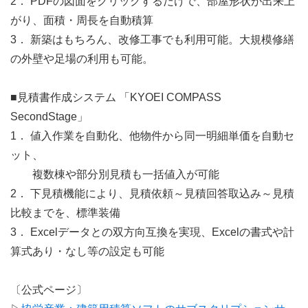
2． PDFの図面をクリックするだけで、部屋形状が出来上
がり、面積・周長を自動積算
3． 新築はもちろん、改修工事でも利用可能。大規模修繕
の外壁や足場の利用も可能。
■見積書作成システム 「KYOEI COMPASS
SecondStage」
1． 値入作業を自動化、他物件から同一明細単価を自動セ
ット、
複数棟や部分別見積も一括値入が可能
2． 下見積機能により、見積依頼～見積回答取込み～見積
比較までを、標準装備
3． Excelデータとの双方向互換を実現、Excelの書式や計
算式あり・なし等の設定も可能
〔公式ページ〕