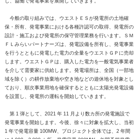
し、協働で発電事業を展開していきます。
今般の取り組みでは、ウエストＥＳが発電所の土地確
保・所有、発電事業における各種許認可の取得、発電所の
設計・施工および発電所の保守管理業務を行います。ＳＭ
ＦＬみらいパートナーズは、発電設備を所有し、発電事業
を行うとともに発電した電力の全量をウエストＧＰに売却
します。ウエストＧＰは、購入した電力を一般電気事業者
を介して需要家に供給します。発電場所は、全国（一部地
域を除く）の耕作放棄地や空き地などの遊休地を対象とし
ており、順次事業用地を確保するとともに太陽光発電設備
を設置し、発電所の運転を開始していきます。
第 1 弾として、2021 年 11 月より数カ所の発電施設で
発電事業を開始します。今後、徐々に対象を拡大し、当初
1 年で発電容量 100MW、プロジェクト全体では、2 年間