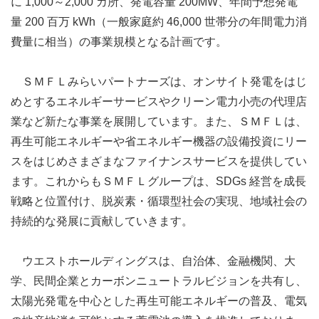
に 1,000～2,000 カ所、発電容量 200MW、年間予想発電
量 200 百万 kWh（一般家庭約 46,000 世帯分の年間電力消
費量に相当）の事業規模となる計画です。
ＳＭＦＬみらいパートナーズは、オンサイト発電をはじ
めとするエネルギーサービスやクリーン電力小売の代理店
業など新たな事業を展開しています。また、ＳＭＦＬは、
再生可能エネルギーや省エネルギー機器の設備投資にリー
スをはじめさまざまなファイナンスサービスを提供してい
ます。これからもＳＭＦＬグループは、SDGs 経営を成⾧
戦略と位置付け、脱炭素・循環型社会の実現、地域社会の
持続的な発展に貢献していきます。
ウエストホールディングスは、自治体、金融機関、大
学、民間企業とカーボンニュートラルビジョンを共有し、
太陽光発電を中心とした再生可能エネルギーの普及、電気