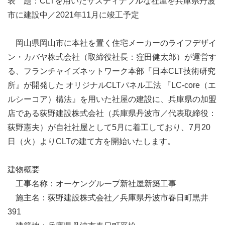
表 題：CLTを用いたサスティナブルな社屋を兵庫県丹波
市に建設中／2021年11月に竣工予定
岡山県岡山市に本社を置く住宅メーカーのライフデザイ
ン・カバヤ株式会社（取締役社長：窪田健太郎）が運営す
る、フランチャイズネットワーク本部『日本CLT技術研究
所』が開発した オリジナルCLTパネル工法 『LC-core（エ
ルシーコア）構法』を用いた社屋の建設に、兵庫県の加盟
店である荻野建設株式会社（兵庫県丹波市／代表取締役：
荻野憲夫）が自社社屋として5月に着工しており、7月20
日（火）よりCLTの建て方を開始いたします。
建物概要
工事名称：オーケングループ新社屋新築工事
施主名：荻野建設株式会社／兵庫県丹波市春日町黒井
391