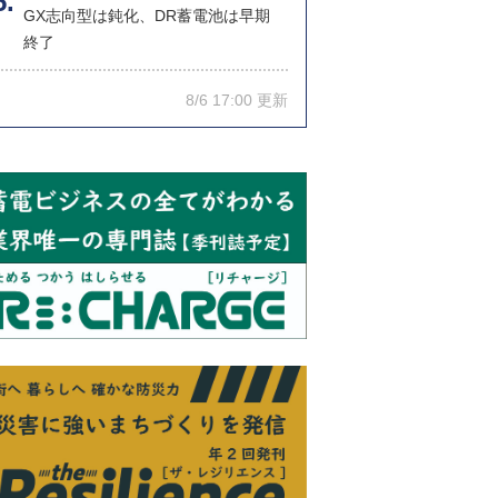
GX志向型は鈍化、DR蓄電池は早期
終了
8/6 17:00 更新