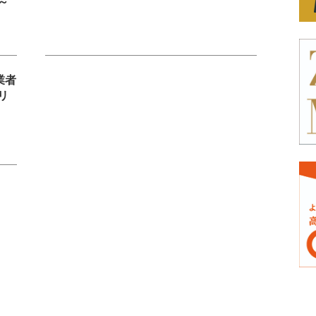
～
業者
リ