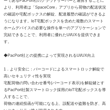
ーであるPacPort社のクラウドサーバーと連携することに
より、利用者は「SpaceCore」アプリから荷物の配送状況
の確認や宅配ボックスの解錠、配達履歴の確認ができるよ
うになります。IoT宅配ボックスを含めた複数のスマート
ホームデバイスの必要な操作を単一のアプリケーションで
完結できることで、利用者に優れたUI/UXを提供できま
す。
◆PacPort社との提携によって実現されるUI/UX向上
1．より安全に：バーコードによるスマートロック解錠で
高いセキュリティ性を実現
宅配荷物の問い合わせ番号(バーコード表示)を解錠鍵とす
るPacPort社製スマートロック採用のIoT宅配ボックスを導
入することで、
荷物の連続投函が可能になる上、誤配送や盗難を防ぎ、高