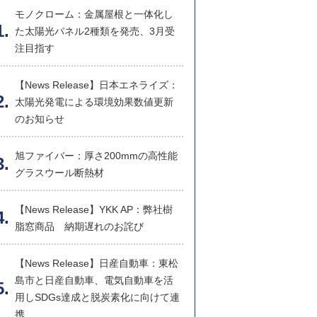
モノクローム：金属屋根と一体化し
た太陽光パネル2種類を発売、3月受
注目指す
【News Release】日本エネライズ：
太陽光発電による環境効果数値更新
のお知らせ
旭ファイバー：厚さ200mmの高性能
グラスウール断熱材
【News Release】YKK AP：弊社樹
脂窓商品 納期遅れのお詫び
【News Release】日産自動車：東松
島市と日産自動車、電気自動車を活
用しSDGs達成と脱炭素化に向けて連
携