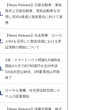
【News Release】日産自動車：東松
島市と日産自動車、電気自動車を活
用しSDGs達成と脱炭素化に向けて連
携
【News Release】住友商事：ローカ
ル5Gを活用した製造現場における実
証実験の開始について
3省：スマートハウス関連5大補助金
開始3カ月で約780億円を交付申請
GX志向型は鈍化、DR蓄電池は早期
終了
ローヤル電機、住宅用全館空調シス
テムの提案開始
【News Release】伊藤忠商事：株式