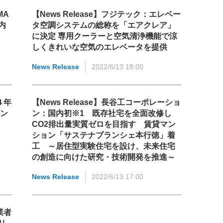
MA
【News Release】フジテック：エレベー
内
タ空調システムの総称を「エアクレア」
に決定 専用クーラーと空気清浄機能で涼
しくきれいな空気のエレベータを提供
News Release
2022/6/13 18:00
４年
【News Release】長谷工コーポレーショ
ョン
ン：国内初※1 既存社宅を全面改修し
CO2排出量実質ゼロを目指す 賃貸マン
ション「サステナブランシェ本行徳」着
工 ～居住型実験住宅を設け、未来住宅
の創造に向けた研究・技術開発を推進～
News Release
2022/6/13 17:00
業者