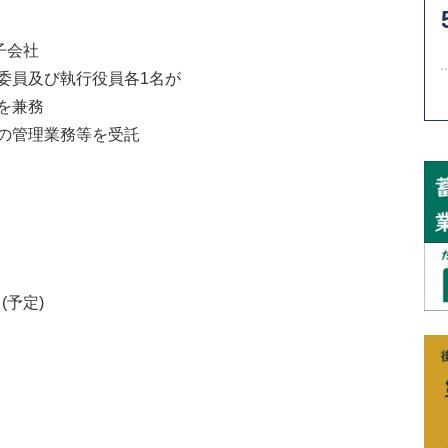
子会社
員及び執行役員各1名が
兼務
の管理業務等を受託
(予定)