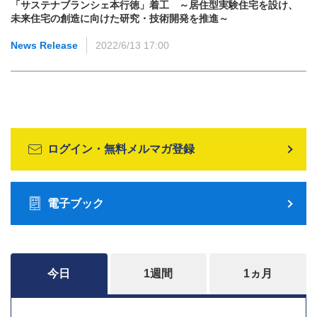
「サステナブランシェ本行徳」着工 ～居住型実験住宅を設け、
未来住宅の創造に向けた研究・技術開発を推進～
News Release
2022/6/13 17:00
ログイン・無料メルマガ登録
電子ブック
今日
1週間
1ヵ月