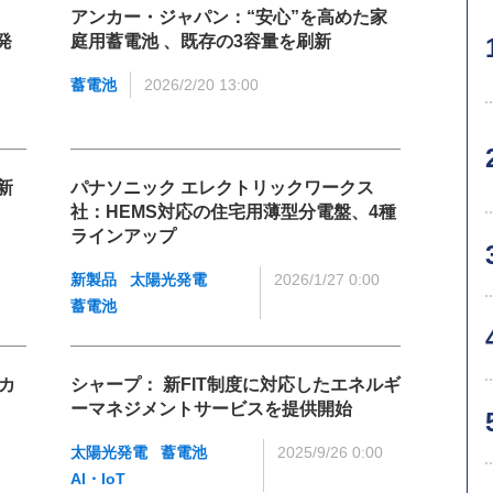
アンカー・ジャパン：“安心”を高めた家
発
庭用蓄電池 、既存の3容量を刷新
蓄電池
2026/2/20 13:00
新
パナソニック エレクトリックワークス
社：HEMS対応の住宅用薄型分電盤、4種
ラインアップ
新製品
太陽光発電
2026/1/27 0:00
蓄電池
カ
シャープ： 新FIT制度に対応したエネルギ
ーマネジメントサービスを提供開始
太陽光発電
蓄電池
2025/9/26 0:00
AI・IoT