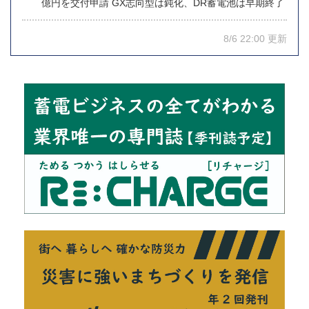
億円を交付申請 GX志向型は鈍化、DR蓄電池は早期終了
8/6 22:00 更新