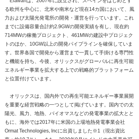
Elawanは、2007年に設立され、スペインをはじめとす
る欧州を中心に、北米や南米など現在14カ国において、風
力および太陽光発電所の開発・運営を行っています。これ
までに設備容量合計約2.9GWの開発実績を有し、現在約
714MWの稼働プロジェクト、461MWの建設中プロジェク
トのほか、10GW以上の開発パイプラインを確保していま
す。世界各国で開発から運営まで一貫して手掛ける専門性
と機能を持ち、今後、オリックスがグローバルに再生可能
エネルギー事業を拡大する上での戦略的プラットフォーム
と位置付けています。
オリックスは、国内外での再生可能エネルギー事業展開
を重要な経営戦略の一つとして掲げています。国内での太
陽光、風力、地熱、バイオマスなどの発電事業の拡大とと
もに、海外では2017年に米国の上場地熱発電事業会社
Ormat Technologies, Incに出資しました※1（現出資比