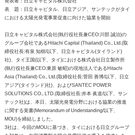
発表者：日立キャピタル株式会社
表 題：日立キャピタル、日立アジア、サンテックがタイ
における太陽光発電事業促進に向けた協業を開始
日立キャピタル株式会社(執行役社長兼CEO:川部 誠治)の
グループ会社であるHitachi Capital (Thailand) Co., Ltd.(取
締役社長:有泉 知樹/以下、日立キャピタル(タイランド)
社)、タイ王国(以下、タイ)における株式会社日立製作所
(執行役社長兼CEO:東原 敏昭)の現地法人であるHitachi
Asia (Thailand) Co., Ltd.(取締役社長:菅田 善博/以下、日立
アジア(タイランド)社)、およびSANTEC POWER
SOLUTIONS CO., LTD.(取締役社長:井本 眞道/以下、サン
テック社)は、本日、太陽光発電分野における協業の推進
に関する覚書(Memorandum of Understanding/以下、
MOU)を締結しました。
3社は、今回のMOUに基づき、タイにおける日立グループ