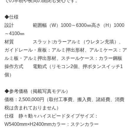
での早朝や夜間の開閉も安心です。
◆仕様
設計 範囲幅（W）1000～6300㎜高さ（H）1000
～4100㎜
材質 スラット:カラーアルミ（ウレタン充填）、
ガイドレール・座板：アルミ押出形材、アルミケース：ア
ルミ板・アルミ押出形材、スチールケース：カラー鋼板
操作方式 電動式（リモコン2個、押ボタンスイッチ1
個）
◆参考価格（掲載写真モデル）
価格：2,500,000円（取付工事費、搬入費、諸経費、消費
税は含まれておりません）
仕様 静々動々ハイスピードタイプサイズ：
W5400mm×H2400mmカラー：ステンカラー