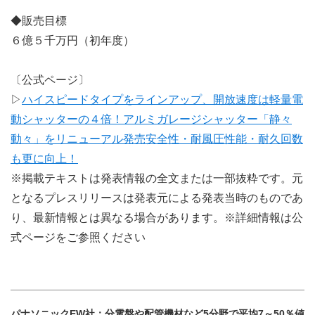
◆販売目標
６億５千万円（初年度）
〔公式ページ〕
▷
ハイスピードタイプをラインアップ、開放速度は軽量電
動シャッターの４倍！アルミガレージシャッター「静々
動々」をリニューアル発売安全性・耐風圧性能・耐久回数
も更に向上！
※掲載テキストは発表情報の全文または一部抜粋です。元
となるプレスリリースは発表元による発表当時のものであ
り、最新情報とは異なる場合があります。※詳細情報は公
式ページをご参照ください
パナソニックEW社：分電盤や配管機材など5分野で平均7～50％値