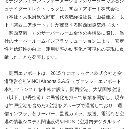
るデジタルトランスフォーメーションのリーダーであるシ
ュナイダーエレクトリックは、関西エアポート株式会社
（本社：大阪府泉佐野市、代表取締役社長：山谷佳之、以
下「関西エアポート」）が運営する関西国際空港（以下
「関西空港」）のサーバールーム全体の再構築に際し、当
社のサーバールームインフラソリューションにより、安定
性と信頼性の向上、運用効率の効率化と可視化の実現に貢
献したことを発表します。
関西エアポートは、2015 年にオリックス株式会社と空
港運営会社VINCI Airports S.A.S.（ヴァンシ・エアポート
本社:フランス）を中核に設立。関西空港、大阪国際空港
（以下、伊丹空港）の民営化を担って事業を開始し、現在
は神戸空港を含めた3空港をグループで運営しており、通
信インフラ、各サーバー、監視カメラ、放送、電話など空
港の情報システム関連設備やFIDS（空港内デジタルサイ