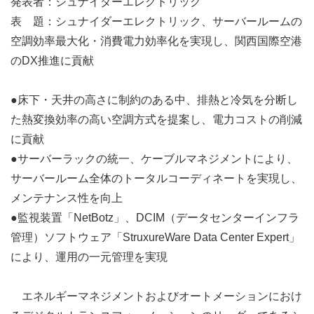
発表者：シュナイダーエレクトリック
表 題：シュナイダーエレクトリック、サーバールームの
空調効率最大化・消費電力効率化を実現し、関西国際空港
のDX推進に貢献
●床下・天井の高さに制約のある中、排熱と冷気を分断し
た熱変換効率の高い空調方式を提案し、電力コストの削減
に貢献
●サーバーラックの統一、ケーブルマネジメントにより、
サーバールーム全体のトータルコーディネートを実現し、
メンテナンス性を向上
●監視装置「NetBotz」、DCIM（データセンターインフラ
管理）ソフトウェア「StruxureWare Data Center Expert」
により、運用の一元管理を実現
エネルギーマネジメントおよびオートメーションにおけ