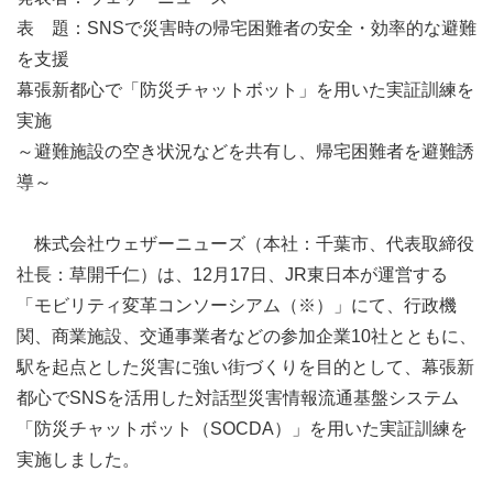
表 題：SNSで災害時の帰宅困難者の安全・効率的な避難
を支援
幕張新都心で「防災チャットボット」を用いた実証訓練を
実施
～避難施設の空き状況などを共有し、帰宅困難者を避難誘
導～
株式会社ウェザーニューズ（本社：千葉市、代表取締役
社長：草開千仁）は、12月17日、JR東日本が運営する
「モビリティ変革コンソーシアム（※）」にて、行政機
関、商業施設、交通事業者などの参加企業10社とともに、
駅を起点とした災害に強い街づくりを目的として、幕張新
都心でSNSを活用した対話型災害情報流通基盤システム
「防災チャットボット（SOCDA）」を用いた実証訓練を
実施しました。