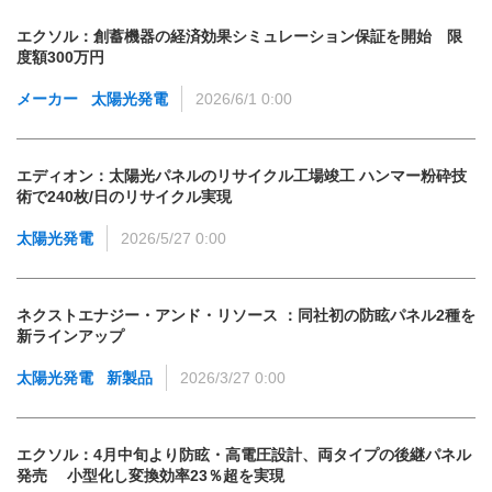
エクソル：創蓄機器の経済効果シミュレーション保証を開始 限
度額300万円
メーカー
太陽光発電
2026/6/1 0:00
エディオン：太陽光パネルのリサイクル工場竣工 ハンマー粉砕技
術で240枚/日のリサイクル実現
太陽光発電
2026/5/27 0:00
ネクストエナジー・アンド・リソース ：同社初の防眩パネル2種を
新ラインアップ
太陽光発電
新製品
2026/3/27 0:00
エクソル：4月中旬より防眩・高電圧設計、両タイプの後継パネル
発売 小型化し変換効率23％超を実現