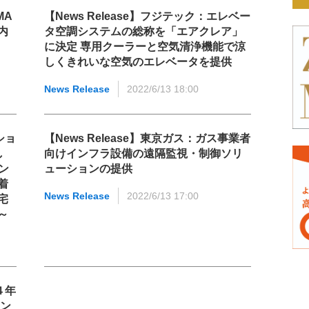
MA
【News Release】フジテック：エレベー
内
タ空調システムの総称を「エアクレア」
に決定 専用クーラーと空気清浄機能で涼
しくきれいな空気のエレベータを提供
News Release
2022/6/13 18:00
ショ
【News Release】東京ガス：ガス事業者
し
向けインフラ設備の遠隔監視・制御ソリ
ン
ューションの提供
着
News Release
2022/6/13 17:00
宅
～
４年
ョン