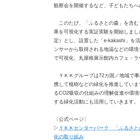
観察会を開催するなど、子どもたちへ
このたび、「ふるさとの森」を含むＹ
果を可視化する実証実験を開始しました。
定）とし、設置した「e-kakashi」を
ンサーから取得される地温などの環境
で可視化、丸屋根展示館内カフェ・ラ
ＹＫＫグループは72カ国／地域で事
携して植樹などの緑化を推進していま
るCO2吸収の仕組みの理解促進や環
する緑化活動にも活用していきます。
〔公式ページ〕
▷
ＹＫＫセンターパーク 「ふるさと
化の取り組み