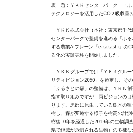
表 題：ＹＫＫセンターパーク 「ふ
テクノロジーを活用したCO２吸収量
ＹＫＫ株式会社（本社：東京都千代
センターパークで整備を進める「ふる
する農業AIブレーン「e-kakashi
る化の実証実験を開始しました。
ＹＫＫグループでは「ＹＫＫグループ
リティビジョン2050」を策定し、そ
「ふるさとの森」の整備は、ＹＫＫ創
指す取り組みですが、両ビジョンの目
ります。黒部に原生している樹木の種
樹し、森が変遷する様子を樹高の計測
樹後10年を経過した2019年の生物調
県で絶滅が危惧される生物）の多様な