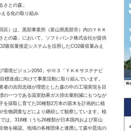
るさとの森」
みえる化の取り組み
田区）は、黒部事業所（富山県黒部市）内のＹＫＫ
さとの森」において、ソフトバンク株式会社が提供
」のCO2吸収量推定システムを活用したCO2吸収量みえ
環境ビジョン2050」や※３「ＹＫＫサステナビ
の目標達成に向けて事業活動に取り組んでいます。
業者の吉田忠雄が理想とした森の中の工場実現を目
標の一つである温室効果ガス排出量削減にもつなが
子を採取し育てた20種類2万本の苗木を計画的に植
や生物調査などにより継続して観察しています。植
査では、318種（うち26種類が日本国内および富山
生物を確認、地域の各種団体と連携して森や昆虫の