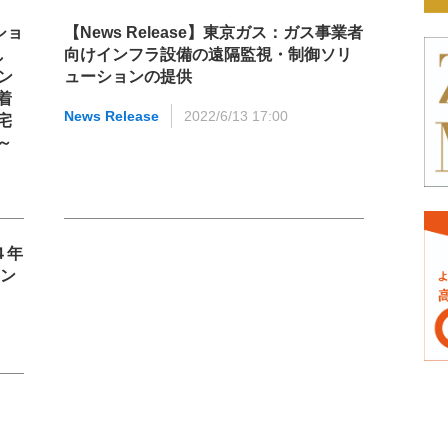
ショ
【News Release】東京ガス：ガス事業者
し
向けインフラ設備の遠隔監視・制御ソリ
ン
ューションの提供
着
News Release
2022/6/13 17:00
宅
～
４年
ョン