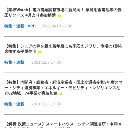
【業界Watch】電力需給調整市場に新局面！ 家庭用蓄電池等の低
圧リソース 4月より参加解禁
特集・連載
VPP
2026/4/10 12:00
【特集】シニアの枠を超え若年層にも手応えジワリ、市場の1割を
席捲する平屋住宅
特集・連載
2021/12/7 17:00
【特集】内閣府・総務省・経済産業省・国土交通省令和3年度スマ
ートシティ連携事業：エネルギー・モビリティ・レジリエンスな
ど62地域・74事業が実装加速
特集・連載
2021/12/6 17:00
【解析!政策ニュース】スマートハウス・シティ関連省庁：令和４