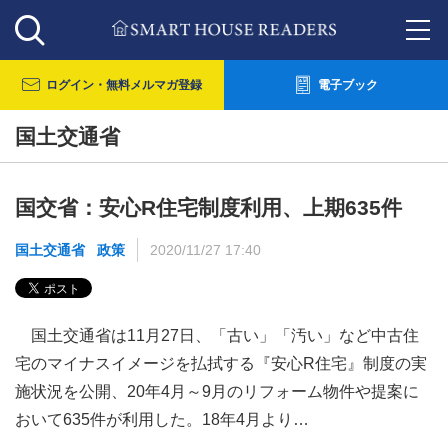
ログイン・
無料メルマガ登録
電子ブック
国土交通省
国交省：安心R住宅制度利用、上期635件
国土交通省
政策
2020/11/27 17:40
国土交通省は11月27日、「古い」「汚い」など中古住
宅のマイナスイメージを払拭する『安心R住宅』制度の実
施状況を公開、20年4月～9月のリフォーム物件や提案に
おいて635件が利用した。18年4月より…